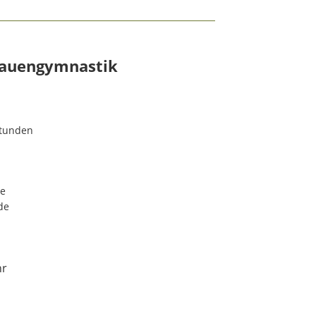
Frauengymnastik
Stunden
de
de
hr