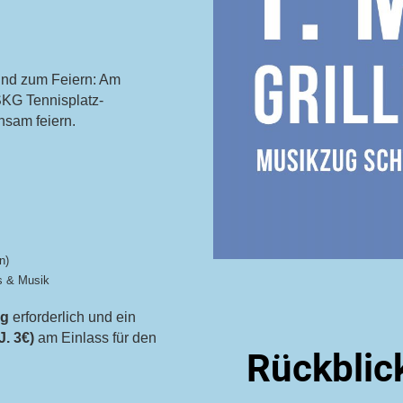
und zum Feiern: Am
KG Tennisplatz-
nsam feiern.
n)
s & Musik
ng
erforderlich und ein
. 3€)
am Einlass für den
Rückblick